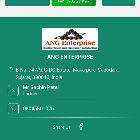
Get Latest Price
ANG ENTERPRISE
B No. 747/9, GIDC Estate, Makarpura, Vadodara,
Gujarat, 390010, India
Mr Sachin Patel
Partner
08045801076
Share Us