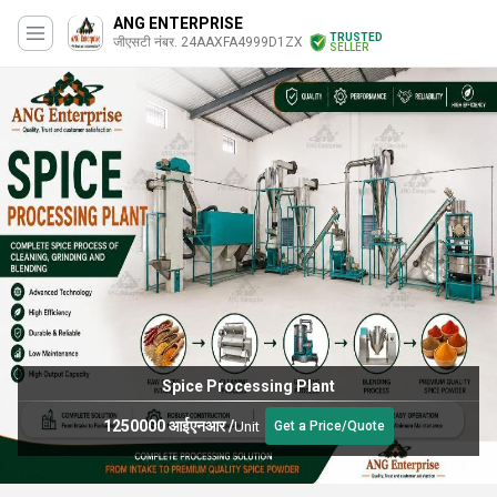
ANG ENTERPRISE
TRUSTED
जीएसटी नंबर. 24AAXFA4999D1ZX
SELLER
Spice Processing Plant
1250000 आईएनआर
/
Unit
Get a Price/Quote