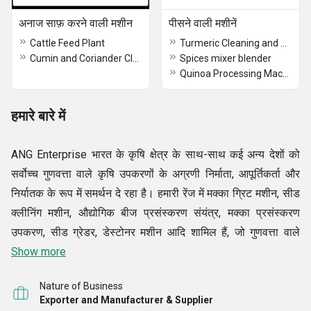
अनाज साफ़ करने वाली मशीन
पीसने वाली मशीनें
Cattle Feed Plant
Turmeric Cleaning and Grinding Plant
Cumin and Coriander Cleaning Machine
Spices mixer blender
Quinoa Processing Machinery
हमारे बारे में
ANG Enterprise भारत के कृषि क्षेत्र के साथ-साथ कई अन्य देशों को
सर्वोच्च गुणवत्ता वाले कृषि उपकरणों के अग्रणी निर्माता, आपूर्तिकर्ता और
निर्यातक के रूप में समर्थन दे रहा है। हमारी रेंज में मक्का ग्रिट मशीन, सीड
क्लीनिंग मशीन, औद्योगिक बीज प्रसंस्करण संयंत्र, मक्का प्रसंस्करण
उपकरण, सीड ग्रेडर, डेस्टोनर मशीन आदि शामिल हैं, जो गुणवत्ता वाले
परीक्षण किए गए स्पेयर पार्ट्स और धातुओं और मिश्र धातुओं के घटकों का
Show more
उपयोग करते हैं, इन्हें उद्योग द्वारा निर्धारित मानकों के अनुपालन में विकसित
Nature of Business
किया गया है। बड़ी संख्या में खाद्य प्रसंस्करण कंपनियां अपने शानदार
Exporter and Manufacturer & Supplier
प्रदर्शन, उपयोगकर्ता के अनुकूल कार्यों, लंबे जीवन और एर्गोनोमिक डिजाइनों