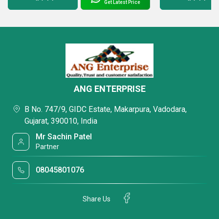
Get Latest Price
ANG ENTERPRISE
B No. 747/9, GIDC Estate, Makarpura, Vadodara,
Gujarat, 390010, India
Mr Sachin Patel
Partner
08045801076
Share Us