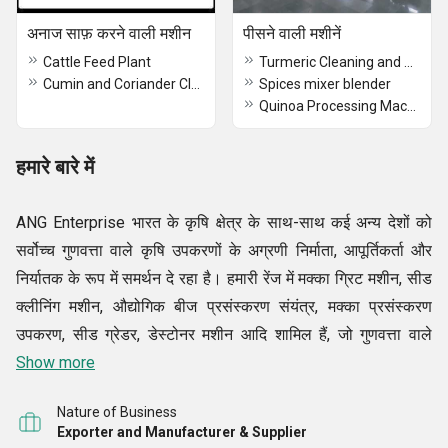
अनाज साफ़ करने वाली मशीन
पीसने वाली मशीनें
Cattle Feed Plant
Turmeric Cleaning and Grinding Plant
Cumin and Coriander Cleaning Machine
Spices mixer blender
Quinoa Processing Machinery
हमारे बारे में
ANG Enterprise भारत के कृषि क्षेत्र के साथ-साथ कई अन्य देशों को
सर्वोच्च गुणवत्ता वाले कृषि उपकरणों के अग्रणी निर्माता, आपूर्तिकर्ता और
निर्यातक के रूप में समर्थन दे रहा है। हमारी रेंज में मक्का ग्रिट मशीन, सीड
क्लीनिंग मशीन, औद्योगिक बीज प्रसंस्करण संयंत्र, मक्का प्रसंस्करण
उपकरण, सीड ग्रेडर, डेस्टोनर मशीन आदि शामिल हैं, जो गुणवत्ता वाले
परीक्षण किए गए स्पेयर पार्ट्स और धातुओं और मिश्र धातुओं के घटकों का
Show more
उपयोग करते हैं, इन्हें उद्योग द्वारा निर्धारित मानकों के अनुपालन में विकसित
Nature of Business
किया गया है। बड़ी संख्या में खाद्य प्रसंस्करण कंपनियां अपने शानदार
Exporter and Manufacturer & Supplier
प्रदर्शन, उपयोगकर्ता के अनुकूल कार्यों, लंबे जीवन और एर्गोनोमिक डिजाइनों