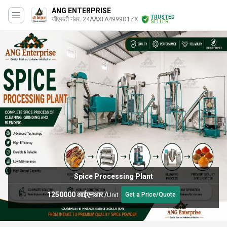
ANG ENTERPRISE
TRUSTED
जीएसटी नंबर. 24AAXFA4999D1ZX
SELLER
Spice Processing Plant
1250000 आईएनआर
/
Unit
Get a Price/Quote